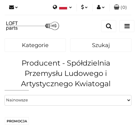
(
0
)
Polski
PLN
Zaloguj się
English
Zarejestruj się
EUR
Dodaj zgłoszenie
Kategorie
Szukaj
Zgody cookies
Producent - Spółdzielnia
Przemysłu Ludowego i
Artystycznego Kwiatogal
PROMOCJA