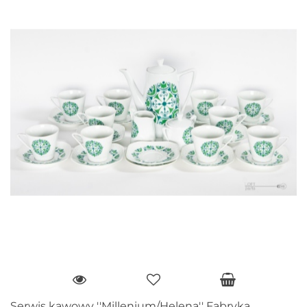
Serwis kawowy ''Millenium/Helena'' Fabryka