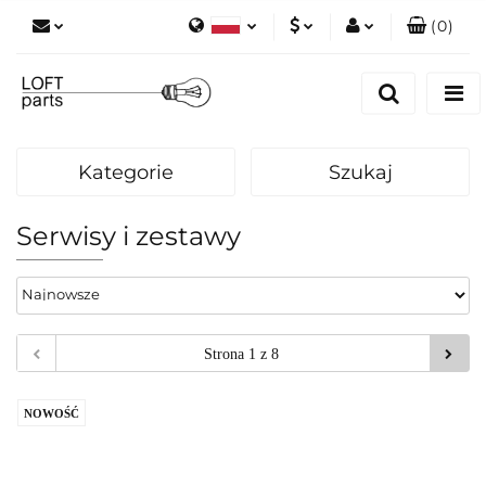
(
0
)
Polski
PLN
Zaloguj się
English
Zarejestruj się
EUR
Dodaj zgłoszenie
Kategorie
Szukaj
Zgody cookies
Serwisy i zestawy
NOWOŚĆ