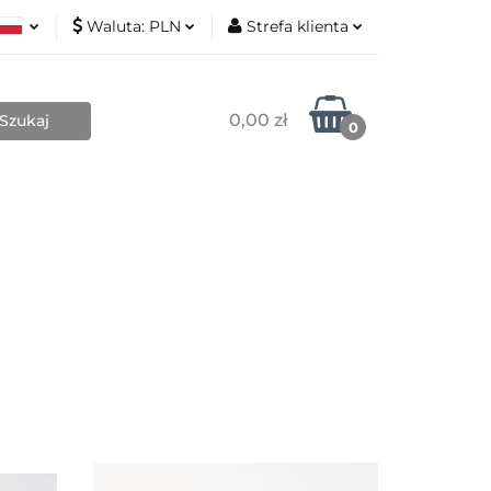
Waluta:
PLN
Strefa klienta
Nowości
ki
PLN
Zaloguj się
sh
EUR
Zarejestruj się
0,00 zł
0
Dodaj zgłoszenie
Zgody cookies
Blog
Kontakt
O mnie