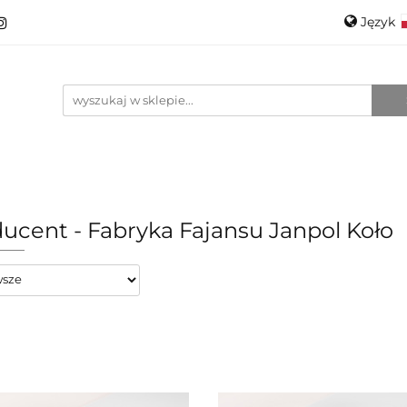
Język
roducenci
Projektanci
Szkło
Ceramika
Pols
Kontakt
O mnie
Promo
Engli
anci
Szkło
Ceramika
Nowości
Katalogi
ucent - Fabryka Fajansu Janpol Koło