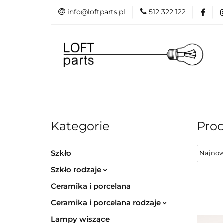
info@loftparts.pl
512 322 122
Kategorie
P
Katalogi
Blog
Kategorie
Producenci
Projekt
Promo
Kategorie
Prod
Szkło
Szkło rodzaje
Ceramika i porcelana
Ceramika i porcelana rodzaje
Lampy wiszące