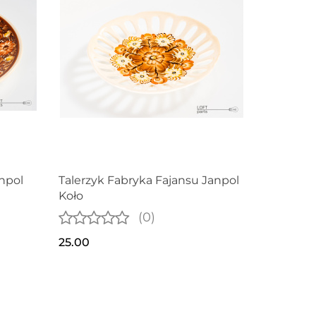
npol
Talerzyk Fabryka Fajansu Janpol
Koło
(0)
25.00