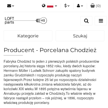
(
0
)
Polski
PLN
Zaloguj się
English
Zarejestruj się
EUR
Dodaj zgłoszenie
Kategorie
Szukaj
Zgody cookies
Producent - Porcelana Chodzież
Fabryka Chodzież to jeden z pierwszych polskich producentów
porcelany.Jej historia sięga 1852 roku, kiedy dwóch kupców:
Hermann Müller i Ludwik Schnorr zakupiło spalony budynek
zamku Grudzińskich i rozpoczęło produkcję naczyń
fajansowych.Przez kolejne 25 lat po rozpoczęciu działalności
następowała kilkukrotna zmiana właściciela fabryki, aż do
końcówki XIX wieku.W 1895 potężna wytwórnia fajansu w
Annaburgu przejęła zakład w Chodzieży.To właśnie wtedy w
fabryce nastąpił przełom – rok później, w 1896, rozpoczęto
właściwą produkcję porcelany.