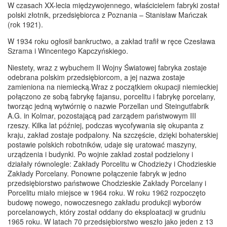
W czasach XX-lecia międzywojennego, właścicielem fabryki został
polski złotnik, przedsiębiorca z Poznania – Stanisław Mańczak
(rok 1921).
W 1934 roku ogłosił bankructwo, a zakład trafił w ręce Czesława
Szrama i Wincentego Kapczyńskiego.
Niestety, wraz z wybuchem II Wojny Światowej fabryka zostaje
odebrana polskim przedsiębiorcom, a jej nazwa zostaje
zamieniona na niemiecką.Wraz z początkiem okupacji niemieckiej
połączono ze sobą fabrykę fajansu, porcelitu i fabrykę porcelany,
tworząc jedną wytwórnię o nazwie Porzellan und Steingutfabrik
A.G. in Kolmar, pozostającą pad zarządem państwowym III
rzeszy. Kilka lat później, podczas wycofywania się okupanta z
kraju, zakład zostaje podpalony. Na szczęście, dzięki bohaterskiej
postawie polskich robotników, udaje się uratować maszyny,
urządzenia i budynki. Po wojnie zakład został podzielony i
działały równolegle: Zakłady Porcelitu w Chodzieży i Chodzieskie
Zakłady Porcelany. Ponowne połączenie fabryk w jedno
przedsiębiorstwo państwowe Chodzieskie Zakłady Porcelany i
Porcelitu miało miejsce w 1964 roku. W roku 1962 rozpoczęto
budowę nowego, nowoczesnego zakładu produkcji wyborów
porcelanowych, który został oddany do eksploatacji w grudniu
1965 roku. W latach 70 przedsiębiorstwo weszło jako jeden z 13