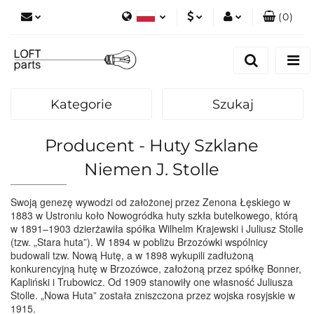
(
0
)
Polski
PLN
Zaloguj się
English
Zarejestruj się
EUR
Dodaj zgłoszenie
Kategorie
Szukaj
Zgody cookies
Producent - Huty Szklane
Niemen J. Stolle
Swoją genezę wywodzi od założonej przez Zenona Łęskiego w
1883 w Ustroniu koło Nowogródka huty szkła butelkowego, którą
w 1891–1903 dzierżawiła spółka Wilhelm Krajewski i Juliusz Stolle
(tzw. „Stara huta”). W 1894 w pobliżu Brzozówki wspólnicy
budowali tzw. Nową Hutę, a w 1898 wykupili zadłużoną
konkurencyjną hutę w Brzozówce, założoną przez spółkę Bonner,
Kapliński i Trubowicz. Od 1909 stanowiły one własność Juliusza
Stolle. „Nowa Huta” została zniszczona przez wojska rosyjskie w
1915.