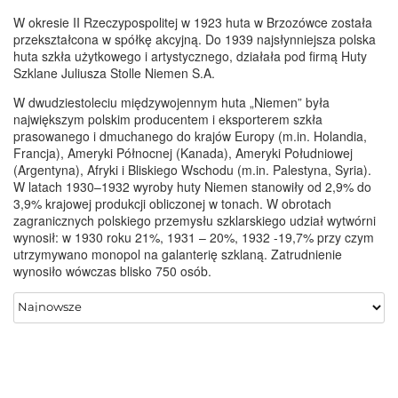
W okresie II Rzeczypospolitej w 1923 huta w Brzozówce została
przekształcona w spółkę akcyjną. Do 1939 najsłynniejsza polska
huta szkła użytkowego i artystycznego, działała pod firmą Huty
Szklane Juliusza Stolle Niemen S.A.
W dwudziestoleciu międzywojennym huta „Niemen” była
największym polskim producentem i eksporterem szkła
prasowanego i dmuchanego do krajów Europy (m.in. Holandia,
Francja), Ameryki Północnej (Kanada), Ameryki Południowej
(Argentyna), Afryki i Bliskiego Wschodu (m.in. Palestyna, Syria).
W latach 1930–1932 wyroby huty Niemen stanowiły od 2,9% do
3,9% krajowej produkcji obliczonej w tonach. W obrotach
zagranicznych polskiego przemysłu szklarskiego udział wytwórni
wynosił: w 1930 roku 21%, 1931 – 20%, 1932 -19,7% przy czym
utrzymywano monopol na galanterię szklaną. Zatrudnienie
wynosiło wówczas blisko 750 osób.