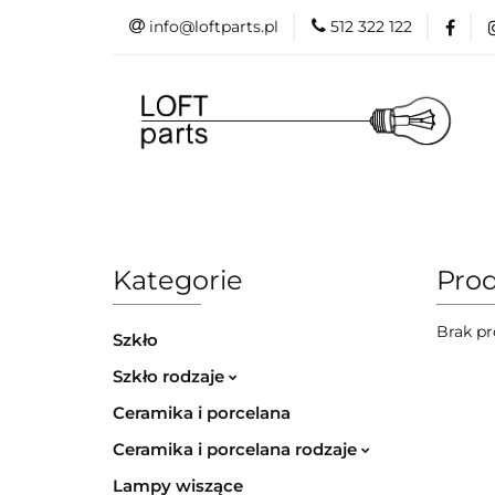
info@loftparts.pl
512 322 122
Kategorie
P
Katalogi
Blog
Kategorie
Producenci
Projekt
Promo
Kategorie
Prod
Brak pr
Szkło
Szkło rodzaje
Ceramika i porcelana
Ceramika i porcelana rodzaje
Lampy wiszące