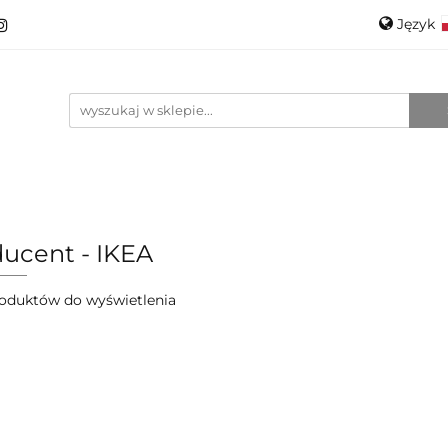
Język
roducenci
Projektanci
Szkło
Ceramika
Pols
Kontakt
O mnie
Promo
Engli
anci
Szkło
Ceramika
Nowości
Katalogi
ucent - IKEA
oduktów do wyświetlenia