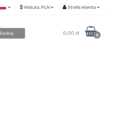
Waluta:
PLN
Strefa klienta
Nowości
ki
PLN
Zaloguj się
sh
EUR
Zarejestruj się
0,00 zł
0
Dodaj zgłoszenie
Zgody cookies
Blog
Kontakt
O mnie