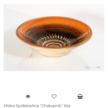
Miska Spółdzielnia ''Chałupnik'' Iłża