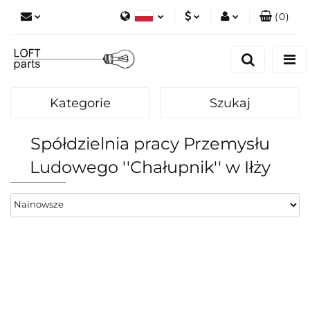
(
0
)
Polski
PLN
Zaloguj się
English
Zarejestruj się
EUR
Dodaj zgłoszenie
Kategorie
Szukaj
Zgody cookies
Spółdzielnia pracy Przemysłu
Ludowego ''Chałupnik'' w Iłży