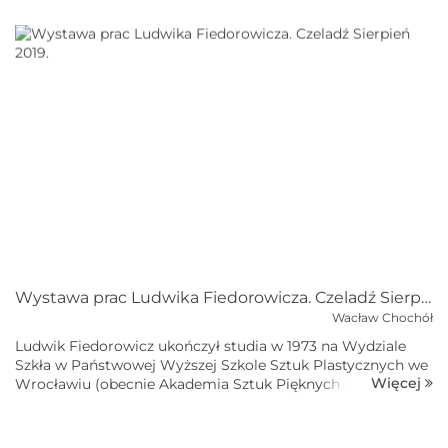
Ekspozycja zaaranżowana w ciekawy sposób; obrazy Pauliny
były tłem dla prac Ludwik...
Wystawa prac Ludwika Fiedorowicza. Czeladź Sierpień 2019.
Wacław Chochół
Ludwik Fiedorowicz ukończył studia w 1973 na Wydziale
Szkła w Państwowej Wyższej Szkole Sztuk Plastycznych we
Więcej
Wrocławiu (obecnie Akademia Sztuk Pięknych im.
Eugeniusza Gepperta). W 1974 współpracował z Hutą Szkła
Gospodarczego „Hortensja&rdqu...