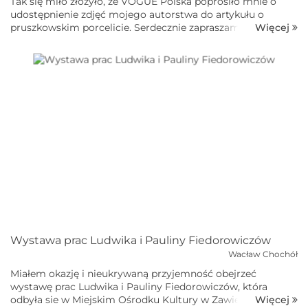
Tak się miło złożyło, ze VOGUE Polska poprosiło mnie o
udostępnienie zdjęć mojego autorstwa do artykułu o
Więcej
pruszkowskim porcelicie. Serdecznie zapraszam do
zapoznania się z tym artykułem.Zakłady Porcelitu
Stołowego Pruszków...
Wystawa prac Ludwika i Pauliny Fiedorowiczów
Wacław Chochół
Miałem okazję i nieukrywaną przyjemność obejrzeć
wystawę prac Ludwika i Pauliny Fiedorowiczów, która
Więcej
odbyła sie w Miejskim Ośrodku Kultury w Zawierciu.