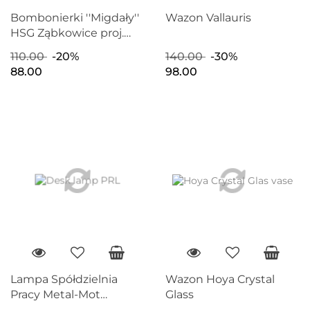
Bombonierki ''Migdały''
Wazon Vallauris
HSG Ząbkowice proj.
Eryka Trzewik-Drost
110.00
-20%
140.00
-30%
88.00
98.00
Lampa Spółdzielnia
Wazon Hoya Crystal
Pracy Metal-Mot
Glass
Sochaczew