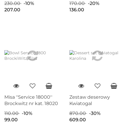
230.00
-10%
170.00
-20%
207.00
136.00
Misa ''Service 18000''
Zestaw deserowy
Brockwitz nr kat. 18020
Kwiatogal
110.00
-10%
870.00
-30%
99.00
609.00