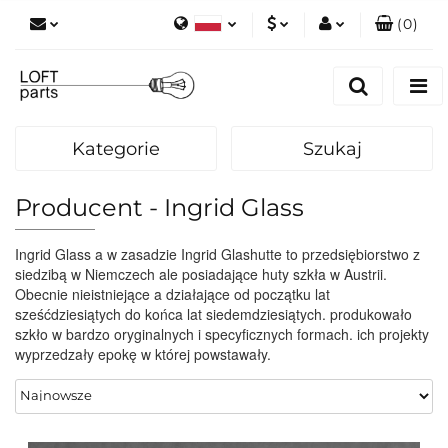
(
0
)
Polski
PLN
Zaloguj się
English
Zarejestruj się
EUR
Dodaj zgłoszenie
Kategorie
Szukaj
Zgody cookies
Producent - Ingrid Glass
Ingrid Glass a w zasadzie Ingrid Glashutte to przedsiębiorstwo z
siedzibą w Niemczech ale posiadające huty szkła w Austrii.
Obecnie nieistniejące a działające od początku lat
sześćdziesiątych do końca lat siedemdziesiątych. produkowało
szkło w bardzo oryginalnych i specyficznych formach. ich projekty
wyprzedzały epokę w której powstawały.