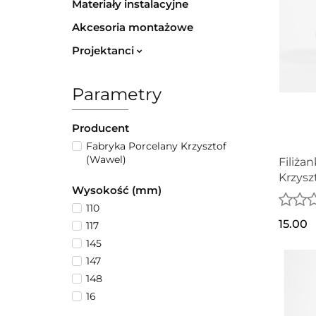
Materiały instalacyjne
Akcesoria montażowe
Projektanci
Parametry
Producent
Fabryka Porcelany Krzysztof
(Wawel)
Filiża
Krzysz
Wysokość (mm)
110
15.00
117
145
147
148
16
18