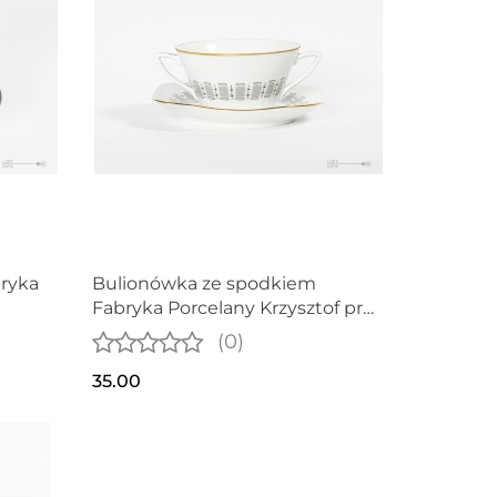
bryka
Bulionówka ze spodkiem
Fabryka Porcelany Krzysztof proj.
Edmund Ruszczyński
(0)
35.00