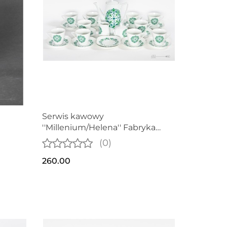
Serwis kawowy
''Millenium/Helena'' Fabryka
Porcelany Krzysztof proj.
(0)
Edmund Ruszczyński
260.00