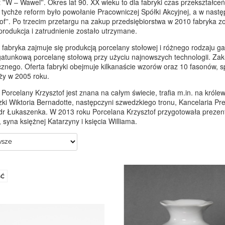
t ''W – Wawel''. Okres lat 90. XX wieku to dla fabryki czas przekształ
tychże reform było powołanie Pracowniczej Spółki Akcyjnej, a w nast
tof''. Po trzecim przetargu na zakup przedsiębiorstwa w 2010 fabryka zos
produkcja i zatrudnienie zostało utrzymane.
fabryka zajmuje się produkcją porcelany stołowej i różnego rodzaju ga
atunkową porcelanę stołową przy użyciu najnowszych technologii. Zak
cznego. Oferta fabryki obejmuje kilkanaście wzorów oraz 10 fasonów,
ży w 2005 roku.
Porcelany Krzysztof jest znana na całym świecie, trafia m.in. na króle
zki Wiktoria Bernadotte, następczyni szwedzkiego tronu, Kancelaria P
r Łukaszenka. W 2013 roku Porcelana Krzysztof przygotowała prezent w
 syna księżnej Katarzyny i księcia Williama.
Ć