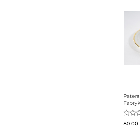
80
80
85
82
96
88
90
93
Patera 
Fabryk
Zofia 
80.00