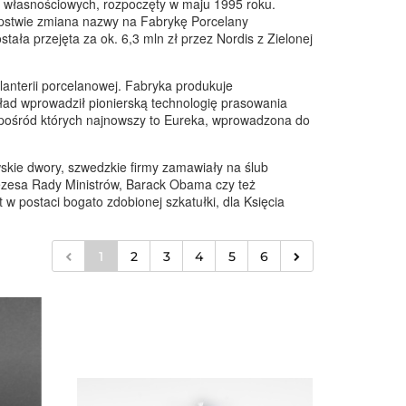
ceń własnościowych, rozpoczęty w maju 1995 roku.
ępstwie zmiana nazwy na Fabrykę Porcelany
tała przejęta za ok. 6,3 mln zł przez Nordis z Zielonej
lanterii porcelanowej. Fabryka produkuje
ład wprowadził pionierską technologię prasowania
 spośród których najnowszy to Eureka, wprowadzona do
wskie dwory, szwedzkie firmy zamawiały na ślub
rezesa Rady Ministrów, Barack Obama czy też
 postaci bogato zdobionej szkatułki, dla Księcia
1
2
3
4
5
6