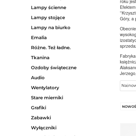
roku jes
Efektem 
Lampy ścienne
''Krzysz
Lampy stojące
Góry, a 
Lampy na biurko
Obecnie 
wysokog
Emalia
izostaty
sprzeda
Różne. Też ładne.
Fabryka 
Tkanina
księżnic
Alaksand
Ozdoby świąteczne
Jerzego,
Audio
Wentylatory
Stare mierniki
NOWOŚ
Grafiki
Zabawki
Wyłączniki