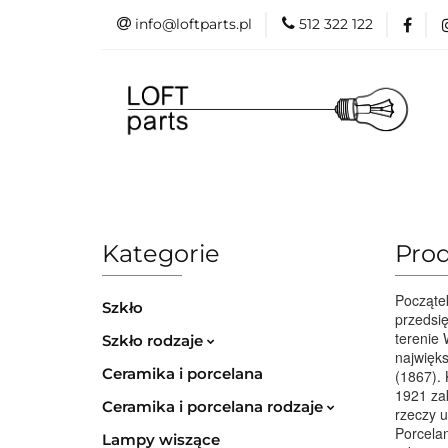
info@loftparts.pl
512 322 122
Kategorie
P
Katalogi
Blog
Kategorie
Producenci
Projekt
Promo
Kategorie
Prod
Początek
Szkło
przedsię
terenie 
Szkło rodzaje
najwięks
Ceramika i porcelana
(1867). 
1921 zak
Ceramika i porcelana rodzaje
rzeczy u
Porcelan
Lampy wiszące