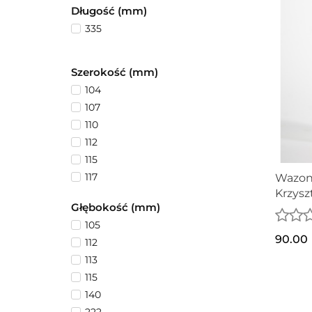
Długość (mm)
184
335
190
20
22
Szerokość (mm)
223
104
23
107
24
110
25
112
27
115
28
117
Wazon
30
Krzysz
118
Głębokość (mm)
315
125
32
105
140
90.00
320
112
160
33
113
200
35
115
205
50
140
222
52