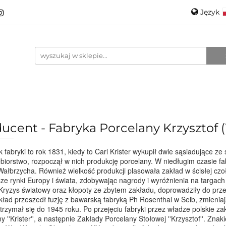
Język
roducenci
Projektanci
Szkło
Ceramika
Pols
Kontakt
O mnie
Promo
Engli
anci
Szkło
Ceramika
Nowości
Katalogi
ucent - Fabryka Porcelany Krzysztof 
 fabryki to rok 1831, kiedy to Carl Krister wykupił dwie sąsiadujące ze 
biorstwo, rozpoczął w nich produkcję porcelany. W niedługim czasie f
Wałbrzycha. Również wielkość produkcji plasowała zakład w ścisłej c
ze rynki Europy i świata, zdobywając nagrody i wyróżnienia na targac
Kryzys światowy oraz kłopoty ze zbytem zakładu, doprowadziły do prze
ład przeszedł fuzję z bawarską fabryką Ph Rosenthal w Selb, zmieniaj
trzymał się do 1945 roku. Po przejęciu fabryki przez władze polskie 
y ''Krister'', a następnie Zakłady Porcelany Stołowej ''Krzysztof''. Z