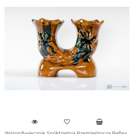
Wazon/świecznik Spółdzielnia Rzemieślnicza Reflex