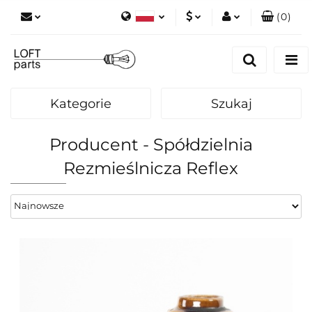
(
0
)
Polski
PLN
Zaloguj się
English
Zarejestruj się
EUR
Dodaj zgłoszenie
Kategorie
Szukaj
Zgody cookies
Producent - Spółdzielnia
Rezmieślnicza Reflex