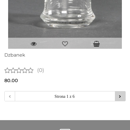
Dzbanek
(0)
80.00