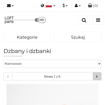
(
0
)
Polski
PLN
Zaloguj się
English
Zarejestruj się
EUR
Dodaj zgłoszenie
Kategorie
Szukaj
Zgody cookies
Dzbany i dzbanki