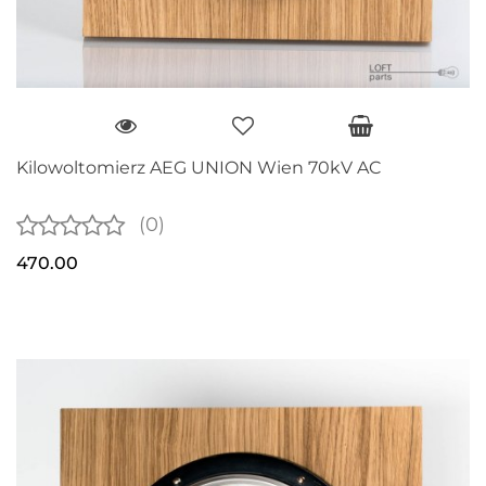
Kilowoltomierz AEG UNION Wien 70kV AC
(0)
470.00