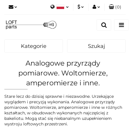
(
0
)
Polski
PLN
Zaloguj się
English
Zarejestruj się
EUR
Dodaj zgłoszenie
Kategorie
Szukaj
Zgody cookies
Analogowe przyrządy
pomiarowe. Woltomierze,
amperomierze i inne.
Stare lecz do dzisiaj sprawne i niezawodne. Urzekające
wyglądem i precyzją wykonania. Analogowe przyrządy
pomiarowe. Woltomierze, amperomierze i inne w różnych
kształtach, w obudowach wykonanych najczęściej z
bakeliotu. Mogą stać się niebanalnym uzupełnieniem
wystroju loftowych przestrzeni.