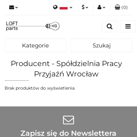
(
0
)
Polski
PLN
Zaloguj się
English
Zarejestruj się
EUR
Dodaj zgłoszenie
Kategorie
Szukaj
Zgody cookies
Producent - Spółdzielnia Pracy
Przyjaźń Wrocław
Brak produktów do wyświetlenia
Zapisz się do Newslettera