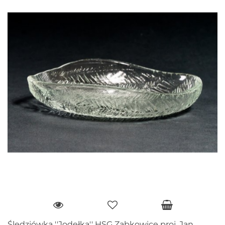
Śledziówka ''Jodełka'' HSG Ząbkowice proj. Jan