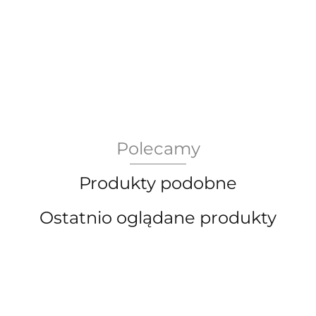
AEG Union Wien
Polecamy
Bergdala Glasbruk
Produkty podobne
Ostatnio oglądane produkty
Bernsdorf Glashute