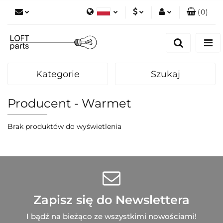
(
0
)
Polski
PLN
Zaloguj się
English
Zarejestruj się
EUR
Dodaj zgłoszenie
Kategorie
Szukaj
Zgody cookies
Producent - Warmet
Brak produktów do wyświetlenia
Zapisz się do Newslettera
I bądź na bieżąco ze wszystkimi nowościami!