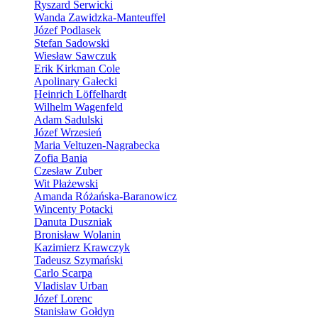
Ryszard Serwicki
Wanda Zawidzka-Manteuffel
Józef Podlasek
Stefan Sadowski
Wiesław Sawczuk
Erik Kirkman Cole
Apolinary Gałecki
Heinrich Löffelhardt
Wilhelm Wagenfeld
Adam Sadulski
Józef Wrzesień
Maria Veltuzen-Nagrabecka
Zofia Bania
Czesław Zuber
Wit Płażewski
Amanda Różańska-Baranowicz
Wincenty Potacki
Danuta Duszniak
Bronisław Wolanin
Kazimierz Krawczyk
Tadeusz Szymański
Carlo Scarpa
Vladislav Urban
Józef Lorenc
Stanisław Gołdyn