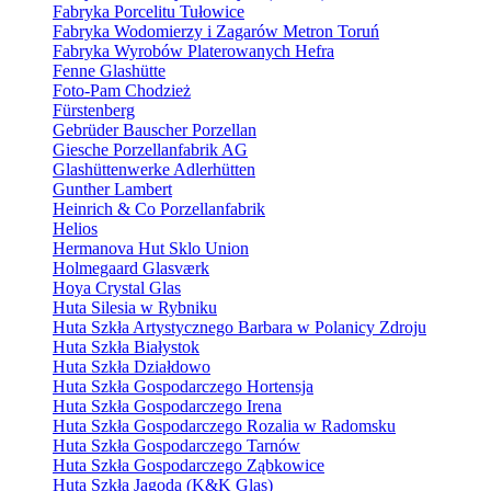
Fabryka Porcelitu Tułowice
Fabryka Wodomierzy i Zagarów Metron Toruń
Fabryka Wyrobów Platerowanych Hefra
Fenne Glashütte
Foto-Pam Chodzież
Fürstenberg
Gebrüder Bauscher Porzellan
Giesche Porzellanfabrik AG
Glashüttenwerke Adlerhütten
Gunther Lambert
Heinrich & Co Porzellanfabrik
Helios
Hermanova Hut Sklo Union
Holmegaard Glasværk
Hoya Crystal Glas
Huta Silesia w Rybniku
Huta Szkła Artystycznego Barbara w Polanicy Zdroju
Huta Szkła Białystok
Huta Szkła Działdowo
Huta Szkła Gospodarczego Hortensja
Huta Szkła Gospodarczego Irena
Huta Szkła Gospodarczego Rozalia w Radomsku
Huta Szkła Gospodarczego Tarnów
Huta Szkła Gospodarczego Ząbkowice
Huta Szkła Jagoda (K&K Glas)