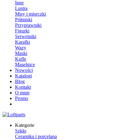
Inne
Lustra
Misy i miseczki
Półmiski
Przyprawniki
Figurki
Serwetniki
Karafki
Wazy
Maski
Kufle
Maselnice
Nowości
Katalogi
Blog
Kontakt
O mnie
Promo
Kategorie
Szkło
Ceramika i porcelana