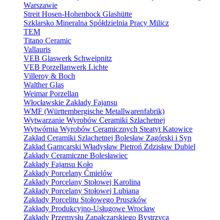
Warszawie
Streit Hosen-Hohenbock Glashütte
Szklarsko Mineralna Spółdzielnia Pracy Milicz
TEM
Titano Ceramic
Vallauris
VEB Glaswerk Schweipnitz
VEB Porzellanwerk Lichte
Villeroy & Boch
Walther Glas
Weimar Porzellan
Włocławskie Zakłady Fajansu
WMF (Württembergische Metallwarenfabrik)
Wytwarzanie Wyrobów Ceramiki Szlachetnej
Wytwórnia Wyrobów Ceramicznych Steatyt Katowice
Zakład Ceramiki Szlachetnej Bolesław Zagórski i Syn
Zakład Garncarski Władysław Pietroń Zdzisław Dubiel
Zakłady Ceramiczne Bolesławiec
Zakłady Fajansu Koło
Zakłady Porcelany Ćmielów
Zakłady Porcelany Stołowej Karolina
Zakłady Porcelany Stołowej Lubiana
Zakłady Porcelitu Stołowego Pruszków
Zakłady Produkcyjno-Usługowe Wrocław
Zakłady Przemysłu Zapałczarskiego Bystrzyca