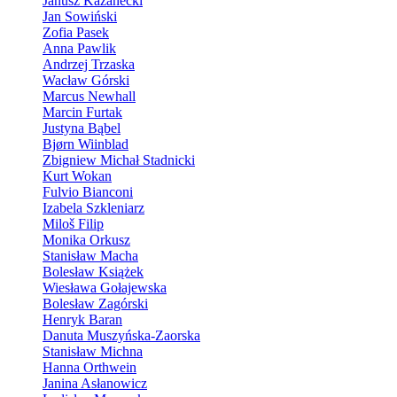
Janusz Kazanecki
Jan Sowiński
Zofia Pasek
Anna Pawlik
Andrzej Trzaska
Wacław Górski
Marcus Newhall
Marcin Furtak
Justyna Bąbel
Bjørn Wiinblad
Zbigniew Michał Stadnicki
Kurt Wokan
Fulvio Bianconi
Izabela Szkleniarz
Miloš Filip
Monika Orkusz
Stanisław Macha
Bolesław Książek
Wiesława Gołajewska
Bolesław Zagórski
Henryk Baran
Danuta Muszyńska-Zaorska
Stanisław Michna
Hanna Orthwein
Janina Asłanowicz