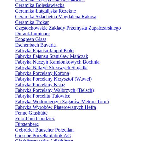
Ceramika Bolesławiecka
Ceramika Łatgalijska Rezekne
Ceramika Szlachetna Magdalena Rakosa
Ceramika Trokar
Częstochowskie Zakłady Przemysłu Zapałczarskiego
Durant-Luminarc
Ecogreen Glass
Eschenbach Bavaria
Fabryka Fajansu Janpol Koło
Fabryka Fajansu Stanisław Mańczak
Fabryka Naczyń Kamionkowych Bochnia
Fabryka Nakryć Stołowych Stojadła
Fabryka Porcelany Korona
Fabryka Porcelany Krzysztof (Wawel)
Fabryka Porcelany Książ
Fabryka Porcelany Wałbrzych (Tielsch)
Fabryka Porcelitu Tułowice
Fabryka Wodomierzy i Zagarów Metron Toruń
Fabryka Wyrobów Platerowanych Hefra
Fenne Glashütte
Foto-Pam Chodzież
Fürstenberg
Gebrüder Bauscher Porzellan
Giesche Porzellanfabrik AG