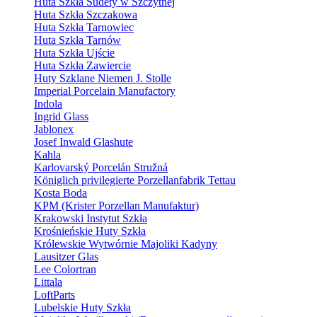
Huta Szkła Sudety w Szczytnej
Huta Szkła Szczakowa
Huta Szkła Tarnowiec
Huta Szkła Tarnów
Huta Szkła Ujście
Huta Szkła Zawiercie
Huty Szklane Niemen J. Stolle
Imperial Porcelain Manufactory
Indola
Ingrid Glass
Jablonex
Josef Inwald Glashute
Kahla
Karlovarský Porcelán Stružná
Königlich privilegierte Porzellanfabrik Tettau
Kosta Boda
KPM (Krister Porzellan Manufaktur)
Krakowski Instytut Szkła
Krośnieńskie Huty Szkła
Królewskie Wytwórnie Majoliki Kadyny
Lausitzer Glas
Lee Colortran
Littala
LoftParts
Lubelskie Huty Szkła