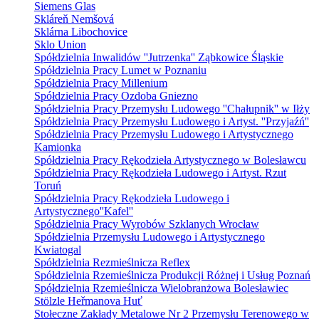
Siemens Glas
Skláreň Nemšová
Sklárna Libochovice
Sklo Union
Spółdzielnia Inwalidów ''Jutrzenka'' Ząbkowice Śląskie
Spółdzielnia Pracy Lumet w Poznaniu
Spółdzielnia Pracy Millenium
Spółdzielnia Pracy Ozdoba Gniezno
Spółdzielnia Pracy Przemysłu Ludowego ''Chałupnik'' w Iłży
Spółdzielnia Pracy Przemysłu Ludowego i Artyst. ''Przyjaźń''
Spółdzielnia Pracy Przemysłu Ludowego i Artystycznego
Kamionka
Spółdzielnia Pracy Rękodzieła Artystycznego w Bolesławcu
Spółdzielnia Pracy Rękodzieła Ludowego i Artyst. Rzut
Toruń
Spółdzielnia Pracy Rękodzieła Ludowego i
Artystycznego''Kafel''
Spółdzielnia Pracy Wyrobów Szklanych Wrocław
Spółdzielnia Przemysłu Ludowego i Artystycznego
Kwiatogal
Spółdzielnia Rezmieślnicza Reflex
Spółdzielnia Rzemieślnicza Produkcji Różnej i Usług Poznań
Spółdzielnia Rzemieślnicza Wielobranżowa Bolesławiec
Stölzle Heřmanova Huť
Stołeczne Zakłady Metalowe Nr 2 Przemysłu Terenowego w