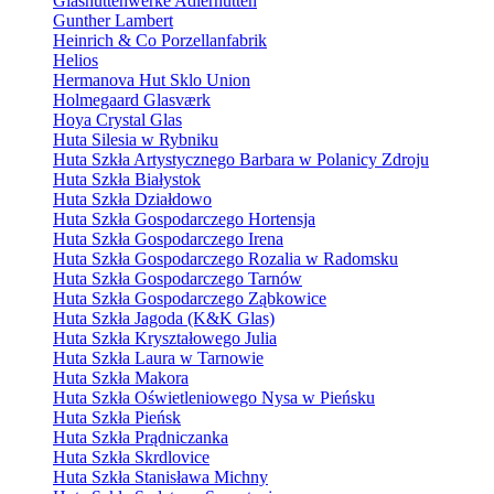
Glashüttenwerke Adlerhütten
Gunther Lambert
Heinrich & Co Porzellanfabrik
Helios
Hermanova Hut Sklo Union
Holmegaard Glasværk
Hoya Crystal Glas
Huta Silesia w Rybniku
Huta Szkła Artystycznego Barbara w Polanicy Zdroju
Huta Szkła Białystok
Huta Szkła Działdowo
Huta Szkła Gospodarczego Hortensja
Huta Szkła Gospodarczego Irena
Huta Szkła Gospodarczego Rozalia w Radomsku
Huta Szkła Gospodarczego Tarnów
Huta Szkła Gospodarczego Ząbkowice
Huta Szkła Jagoda (K&K Glas)
Huta Szkła Kryształowego Julia
Huta Szkła Laura w Tarnowie
Huta Szkła Makora
Huta Szkła Oświetleniowego Nysa w Pieńsku
Huta Szkła Pieńsk
Huta Szkła Prądniczanka
Huta Szkła Skrdlovice
Huta Szkła Stanisława Michny