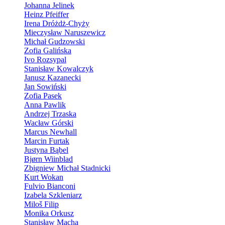
Johanna Jelinek
Heinz Pfeiffer
Irena Dróżdż-Chyży
Mieczysław Naruszewicz
Michał Gudzowski
Zofia Galińska
Ivo Rozsypal
Stanisław Kowalczyk
Janusz Kazanecki
Jan Sowiński
Zofia Pasek
Anna Pawlik
Andrzej Trzaska
Wacław Górski
Marcus Newhall
Marcin Furtak
Justyna Bąbel
Bjørn Wiinblad
Zbigniew Michał Stadnicki
Kurt Wokan
Fulvio Bianconi
Izabela Szkleniarz
Miloš Filip
Monika Orkusz
Stanisław Macha