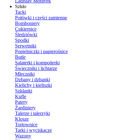
Ladislav Moravek
Szkło
Tacki
Połówki i części zamienne
Bomboniery
Cukiernice
Śledziówki
Spodki
Serwetniki
Popielniczki i papierośnice
Butle
Salaterki i kompotierki
Świeczniki i lichtarze
Mleczniki
Dzbany i dzbanki
Kielichy i kieliszki
Szklanki
Kufle
Patery
Żardiniery
Talerze i talerzyki
Klosze
Tortownice
Tarki i wyciskacze
Wazony