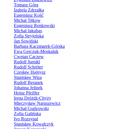
Tomasz Góra
Izabela Zdrzałka
Eugeniusz Kość
Michał Titkow
Eugeniusz Renkowski
Michał Jakubas
Zofia Stryjeńska
Jan Sowiński
Barbara Kaczmarek-Górska
Ewa Gerczuk-Moskaluk
Cwetan Caczew
Rudolf Jurnikl
Rudolf Schröter
Czesław Hajnysz
Stanisław Wiza
Rudolf Beranek
Johanna Jelinek
Heinz Pfeiffer
Irena Dróżdż-Chyży
Mieczysław Naruszewicz
Michał Gudzowski
Zofia Galińska
Ivo Rozsypal
Stanisław Kowalczyk