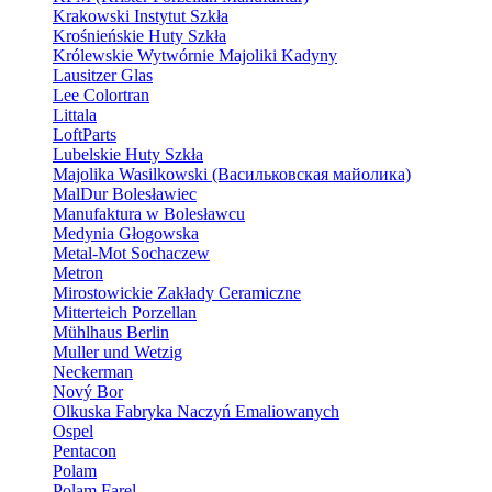
Krakowski Instytut Szkła
Krośnieńskie Huty Szkła
Królewskie Wytwórnie Majoliki Kadyny
Lausitzer Glas
Lee Colortran
Littala
LoftParts
Lubelskie Huty Szkła
Majolika Wasilkowski (Васильковская майолика)
MalDur Bolesławiec
Manufaktura w Bolesławcu
Medynia Głogowska
Metal-Mot Sochaczew
Metron
Mirostowickie Zakłady Ceramiczne
Mitterteich Porzellan
Mühlhaus Berlin
Muller und Wetzig
Neckerman
Nový Bor
Olkuska Fabryka Naczyń Emaliowanych
Ospel
Pentacon
Polam
Polam Farel