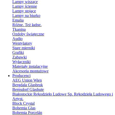
Lampy wiszące
Lampy ścienne
Lampy stojące
Lampy na biurko
Emalia
Różne. Też ładne.
Tkanina
Ozdoby świąteczne
Audio
Wentylatory
Stare mierniki
Grafiki
Zabawki
Wyłączniki
Materiały instalacyjne
Akcesoria montażowe
Producenci
AEG Union Wien
Bergdala Glasbruk
Bernsdorf Glashute
Białostockie Rękodzieło Ludowe Sp. Rękodzieła Ludowego i
Artyst.
Block Crystal
Bohemia Glas
Bohemia Porcelán