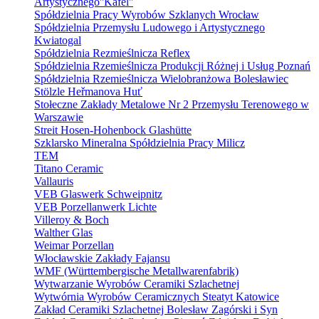
Artystycznego''Kafel''
Spółdzielnia Pracy Wyrobów Szklanych Wrocław
Spółdzielnia Przemysłu Ludowego i Artystycznego
Kwiatogal
Spółdzielnia Rezmieślnicza Reflex
Spółdzielnia Rzemieślnicza Produkcji Różnej i Usług Poznań
Spółdzielnia Rzemieślnicza Wielobranżowa Bolesławiec
Stölzle Heřmanova Huť
Stołeczne Zakłady Metalowe Nr 2 Przemysłu Terenowego w
Warszawie
Streit Hosen-Hohenbock Glashütte
Szklarsko Mineralna Spółdzielnia Pracy Milicz
TEM
Titano Ceramic
Vallauris
VEB Glaswerk Schweipnitz
VEB Porzellanwerk Lichte
Villeroy & Boch
Walther Glas
Weimar Porzellan
Włocławskie Zakłady Fajansu
WMF (Württembergische Metallwarenfabrik)
Wytwarzanie Wyrobów Ceramiki Szlachetnej
Wytwórnia Wyrobów Ceramicznych Steatyt Katowice
Zakład Ceramiki Szlachetnej Bolesław Zagórski i Syn