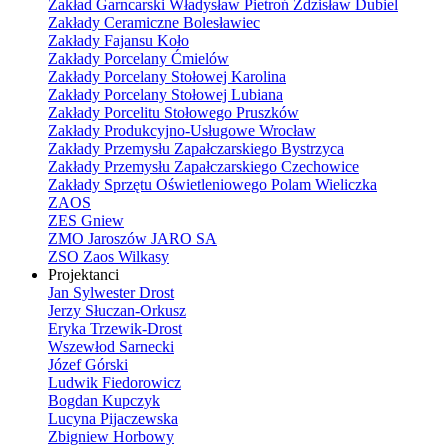
Zakład Garncarski Władysław Pietroń Zdzisław Dubiel
Zakłady Ceramiczne Bolesławiec
Zakłady Fajansu Koło
Zakłady Porcelany Ćmielów
Zakłady Porcelany Stołowej Karolina
Zakłady Porcelany Stołowej Lubiana
Zakłady Porcelitu Stołowego Pruszków
Zakłady Produkcyjno-Usługowe Wrocław
Zakłady Przemysłu Zapałczarskiego Bystrzyca
Zakłady Przemysłu Zapałczarskiego Czechowice
Zakłady Sprzętu Oświetleniowego Polam Wieliczka
ZAOS
ZES Gniew
ZMO Jaroszów JARO SA
ZSO Zaos Wilkasy
Projektanci
Jan Sylwester Drost
Jerzy Słuczan-Orkusz
Eryka Trzewik-Drost
Wszewłod Sarnecki
Józef Górski
Ludwik Fiedorowicz
Bogdan Kupczyk
Lucyna Pijaczewska
Zbigniew Horbowy