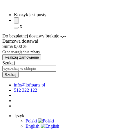
Koszyk jest pusty
x
Do bezpłatnej dostawy brakuje
-,--
Darmowa dostawa!
Suma
0,00 zł
Cena uwzględnia rabaty
Realizuj zamówienie
Szukaj
info@loftparts.pl
512 322 122
Język
Polski
English