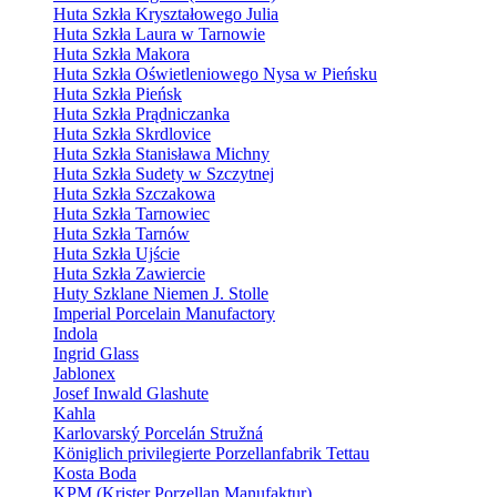
Huta Szkła Kryształowego Julia
Huta Szkła Laura w Tarnowie
Huta Szkła Makora
Huta Szkła Oświetleniowego Nysa w Pieńsku
Huta Szkła Pieńsk
Huta Szkła Prądniczanka
Huta Szkła Skrdlovice
Huta Szkła Stanisława Michny
Huta Szkła Sudety w Szczytnej
Huta Szkła Szczakowa
Huta Szkła Tarnowiec
Huta Szkła Tarnów
Huta Szkła Ujście
Huta Szkła Zawiercie
Huty Szklane Niemen J. Stolle
Imperial Porcelain Manufactory
Indola
Ingrid Glass
Jablonex
Josef Inwald Glashute
Kahla
Karlovarský Porcelán Stružná
Königlich privilegierte Porzellanfabrik Tettau
Kosta Boda
KPM (Krister Porzellan Manufaktur)