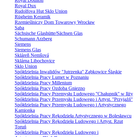
Royal Doulton
Royal Dux
Rudolfova Hut Sklo Union
Rügheim Keramik
Rzemieślniczy Dom Towarowy Wrocław
Saba
Sächsische Glashütte/Sächsen Glas
Schumann Arzberg
Siemens
Siemens Glas
Skláreň Nemšová
Sklárna Libochovice
Sklo Union
Spółdzielnia Inwalidów ''Jutrzenka'' Ząbkowice Śląskie
Spółdzielnia Pracy Lumet w Poznaniu
Spółdzielnia Pracy Millenium
Spółdzielnia Pracy Ozdoba Gniezno
Spółdzielnia Pracy Przemysłu Ludowego ''Chałupnik'' w Iłży
Spółdzielnia Pracy Przemysłu Ludowego i Artyst. ''Przyjaźń''
Spółdzielnia Pracy Przemysłu Ludowego i Artystycznego
Kamionka
Spółdzielnia Pracy Rękodzieła Artystycznego w Bolesławcu
Spółdzielnia Pracy Rękodzieła Ludowego i Artyst. Rzut
Toruń
Spółdzielnia Pracy Rękodzieła Ludowego i