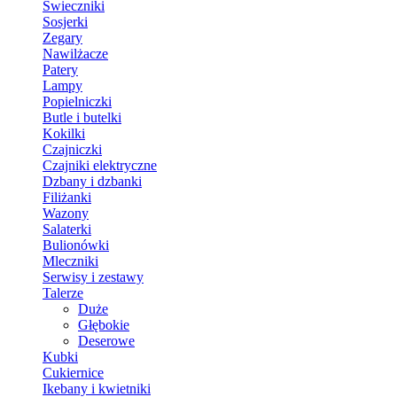
Świeczniki
Sosjerki
Zegary
Nawilżacze
Patery
Lampy
Popielniczki
Butle i butelki
Kokilki
Czajniczki
Czajniki elektryczne
Dzbany i dzbanki
Filiżanki
Wazony
Salaterki
Bulionówki
Mleczniki
Serwisy i zestawy
Talerze
Duże
Głębokie
Deserowe
Kubki
Cukiernice
Ikebany i kwietniki