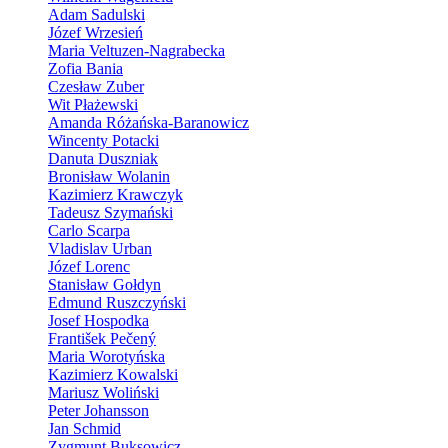
Adam Sadulski
Józef Wrzesień
Maria Veltuzen-Nagrabecka
Zofia Bania
Czesław Zuber
Wit Płażewski
Amanda Różańska-Baranowicz
Wincenty Potacki
Danuta Duszniak
Bronisław Wolanin
Kazimierz Krawczyk
Tadeusz Szymański
Carlo Scarpa
Vladislav Urban
Józef Lorenc
Stanisław Gołdyn
Edmund Ruszczyński
Josef Hospodka
František Pečený
Maria Worotyńska
Kazimierz Kowalski
Mariusz Woliński
Peter Johansson
Jan Schmid
Zygmunt Buksowicz