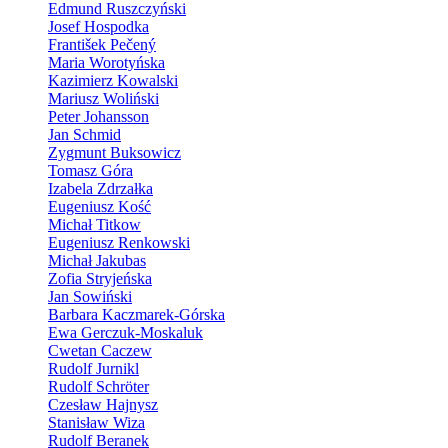
Edmund Ruszczyński
Josef Hospodka
František Pečený
Maria Worotyńska
Kazimierz Kowalski
Mariusz Woliński
Peter Johansson
Jan Schmid
Zygmunt Buksowicz
Tomasz Góra
Izabela Zdrzałka
Eugeniusz Kość
Michał Titkow
Eugeniusz Renkowski
Michał Jakubas
Zofia Stryjeńska
Jan Sowiński
Barbara Kaczmarek-Górska
Ewa Gerczuk-Moskaluk
Cwetan Caczew
Rudolf Jurnikl
Rudolf Schröter
Czesław Hajnysz
Stanisław Wiza
Rudolf Beranek