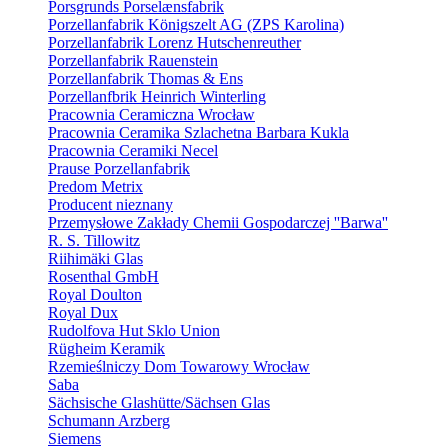
Porsgrunds Porselænsfabrik
Porzellanfabrik Königszelt AG (ZPS Karolina)
Porzellanfabrik Lorenz Hutschenreuther
Porzellanfabrik Rauenstein
Porzellanfabrik Thomas & Ens
Porzellanfbrik Heinrich Winterling
Pracownia Ceramiczna Wrocław
Pracownia Ceramika Szlachetna Barbara Kukla
Pracownia Ceramiki Necel
Prause Porzellanfabrik
Predom Metrix
Producent nieznany
Przemysłowe Zakłady Chemii Gospodarczej ''Barwa''
R. S. Tillowitz
Riihimäki Glas
Rosenthal GmbH
Royal Doulton
Royal Dux
Rudolfova Hut Sklo Union
Rügheim Keramik
Rzemieślniczy Dom Towarowy Wrocław
Saba
Sächsische Glashütte/Sächsen Glas
Schumann Arzberg
Siemens