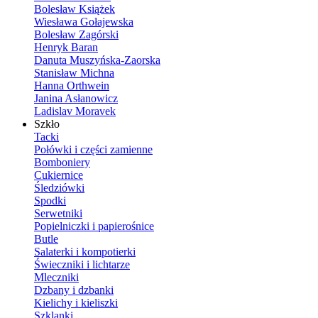
Bolesław Książek
Wiesława Gołajewska
Bolesław Zagórski
Henryk Baran
Danuta Muszyńska-Zaorska
Stanisław Michna
Hanna Orthwein
Janina Asłanowicz
Ladislav Moravek
Szkło
Tacki
Połówki i części zamienne
Bomboniery
Cukiernice
Śledziówki
Spodki
Serwetniki
Popielniczki i papierośnice
Butle
Salaterki i kompotierki
Świeczniki i lichtarze
Mleczniki
Dzbany i dzbanki
Kielichy i kieliszki
Szklanki