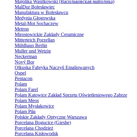
Majolika Wasilkowski (Васильковская майолика)
MalDur Bolesławiec
Manufaktura w Bolesławcu
Medynia Głogowska
Metal-Mot Sochaczew
Metron
Mirostowickie Zakłady Ceramiczne
Mitterteich Porzellan
Mühlhaus Berlin
Muller und Wetzig
Neckerman
Nový Bor
Olkuska Fabryka Naczyń Emaliowanych
Ospel
Pentacon
Polam
Polam Farel
Polam Katowice Zakład Sprzetu Oświetleniowego Zabrze
Polam Meos
Polam Mysłakowice
Polam Piła
Polskie Zakłady Optyczne Warszawa
Porcelana Bogucice (Gieshe)
Porcelana Chodzież
Porcelana Kisłowodsk