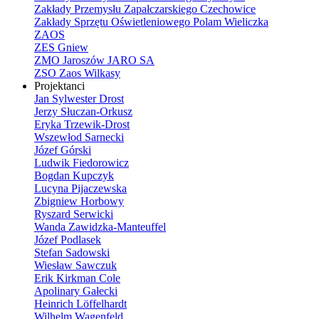
Zakłady Przemysłu Zapałczarskiego Czechowice
Zakłady Sprzętu Oświetleniowego Polam Wieliczka
ZAOS
ZES Gniew
ZMO Jaroszów JARO SA
ZSO Zaos Wilkasy
Projektanci
Jan Sylwester Drost
Jerzy Słuczan-Orkusz
Eryka Trzewik-Drost
Wszewłod Sarnecki
Józef Górski
Ludwik Fiedorowicz
Bogdan Kupczyk
Lucyna Pijaczewska
Zbigniew Horbowy
Ryszard Serwicki
Wanda Zawidzka-Manteuffel
Józef Podlasek
Stefan Sadowski
Wiesław Sawczuk
Erik Kirkman Cole
Apolinary Gałecki
Heinrich Löffelhardt
Wilhelm Wagenfeld