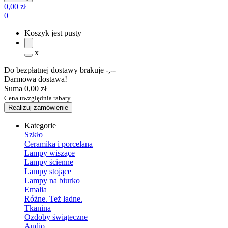
0,00 zł
0
Koszyk jest pusty
x
Do bezpłatnej dostawy brakuje
-,--
Darmowa dostawa!
Suma
0,00 zł
Cena uwzględnia rabaty
Realizuj zamówienie
Kategorie
Szkło
Ceramika i porcelana
Lampy wiszące
Lampy ścienne
Lampy stojące
Lampy na biurko
Emalia
Różne. Też ładne.
Tkanina
Ozdoby świąteczne
Audio