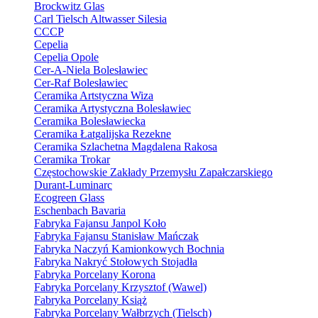
Brockwitz Glas
Carl Tielsch Altwasser Silesia
CCCP
Cepelia
Cepelia Opole
Cer-A-Niela Bolesławiec
Cer-Raf Bolesławiec
Ceramika Artstyczna Wiza
Ceramika Artystyczna Bolesławiec
Ceramika Bolesławiecka
Ceramika Łatgalijska Rezekne
Ceramika Szlachetna Magdalena Rakosa
Ceramika Trokar
Częstochowskie Zakłady Przemysłu Zapałczarskiego
Durant-Luminarc
Ecogreen Glass
Eschenbach Bavaria
Fabryka Fajansu Janpol Koło
Fabryka Fajansu Stanisław Mańczak
Fabryka Naczyń Kamionkowych Bochnia
Fabryka Nakryć Stołowych Stojadła
Fabryka Porcelany Korona
Fabryka Porcelany Krzysztof (Wawel)
Fabryka Porcelany Książ
Fabryka Porcelany Wałbrzych (Tielsch)