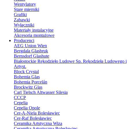
Wentylatory
Stare mierniki
Grafiki
Zabawki
Wyłączniki
Materiały instalacyjne
Akcesoria montażowe
Producenci
AEG Union Wien
Bergdala Glasbruk
Bernsdorf Glashute
Białostockie Rękodzieło Ludowe Sp. Rękodzieła Ludowego i
Artyst.
Block Crystal
Bohemia Glas
Bohemia Porcelán
Brockwitz Glas
Carl Tielsch Altwasser Silesia
CCCP
Cepelia
Cepelia Opole
Cer-A-Niela Bolesławiec
Cer-Raf Bolesławiec
Ceramika Artstyczna Wiza
Ceramika Artystyczna Bolesławiec