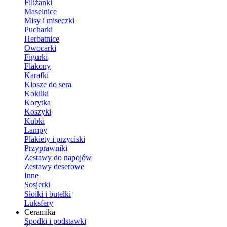
Filiżanki
Maselnice
Misy i miseczki
Pucharki
Herbatnice
Owocarki
Figurki
Flakony
Karafki
Klosze do sera
Kokilki
Korytka
Koszyki
Kubki
Lampy
Plakiety i przyciski
Przyprawniki
Zestawy do napojów
Zestawy deserowe
Inne
Sosjerki
Słoiki i butelki
Luksfery
Ceramika
Spodki i podstawki