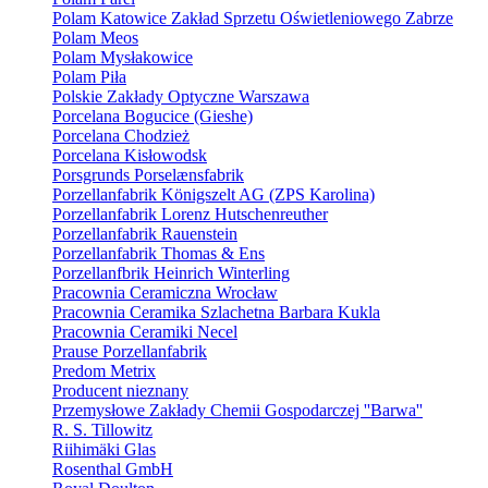
Polam Katowice Zakład Sprzetu Oświetleniowego Zabrze
Polam Meos
Polam Mysłakowice
Polam Piła
Polskie Zakłady Optyczne Warszawa
Porcelana Bogucice (Gieshe)
Porcelana Chodzież
Porcelana Kisłowodsk
Porsgrunds Porselænsfabrik
Porzellanfabrik Königszelt AG (ZPS Karolina)
Porzellanfabrik Lorenz Hutschenreuther
Porzellanfabrik Rauenstein
Porzellanfabrik Thomas & Ens
Porzellanfbrik Heinrich Winterling
Pracownia Ceramiczna Wrocław
Pracownia Ceramika Szlachetna Barbara Kukla
Pracownia Ceramiki Necel
Prause Porzellanfabrik
Predom Metrix
Producent nieznany
Przemysłowe Zakłady Chemii Gospodarczej ''Barwa''
R. S. Tillowitz
Riihimäki Glas
Rosenthal GmbH