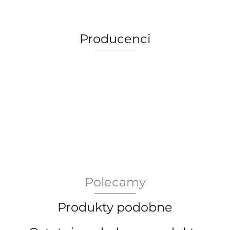
Producenci
AEG Union Wien
Polecamy
Bergdala Glasbruk
Produkty podobne