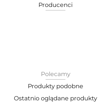
Producenci
AEG Union Wien
Polecamy
Bergdala Glasbruk
Produkty podobne
Ostatnio oglądane produkty