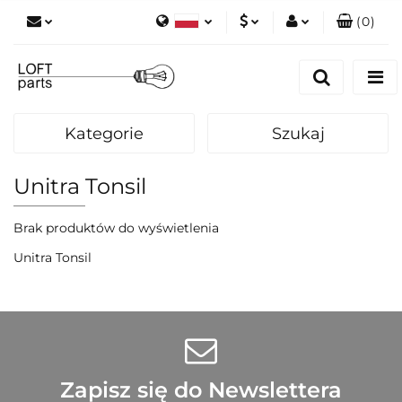
(
0
)
Polski
PLN
Zaloguj się
English
Zarejestruj się
EUR
Dodaj zgłoszenie
Kategorie
Szukaj
Zgody cookies
Unitra Tonsil
Brak produktów do wyświetlenia
Unitra Tonsil
Zapisz się do Newslettera