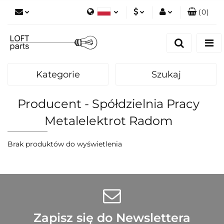
(
0
)
Polski
PLN
Zaloguj się
English
Zarejestruj się
EUR
Dodaj zgłoszenie
Kategorie
Szukaj
Zgody cookies
Producent - Spółdzielnia Pracy
Metalelektrot Radom
Brak produktów do wyświetlenia
Zapisz się do Newslettera