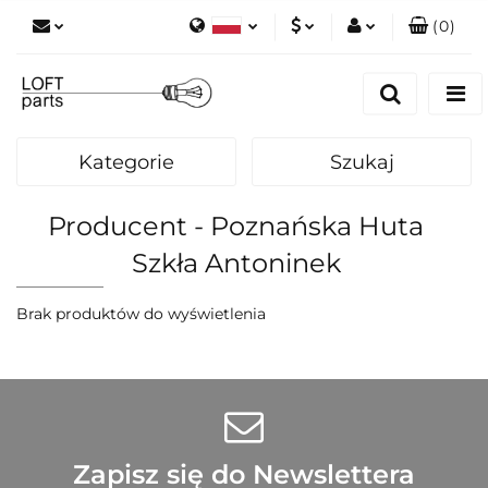
(
0
)
Polski
PLN
Zaloguj się
English
Zarejestruj się
EUR
Dodaj zgłoszenie
Kategorie
Szukaj
Zgody cookies
Producent - Poznańska Huta
Szkła Antoninek
Brak produktów do wyświetlenia
Zapisz się do Newslettera