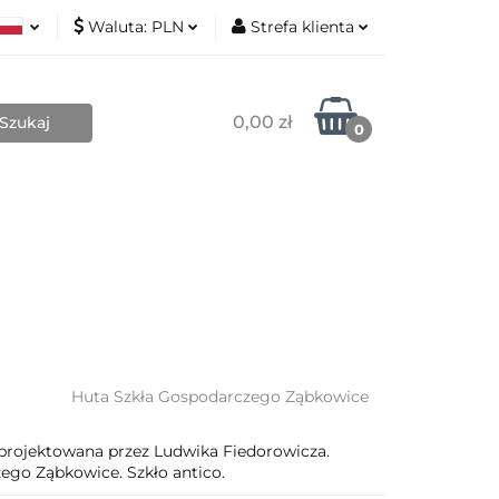
Waluta:
PLN
Strefa klienta
Nowości
ki
PLN
Zaloguj się
sh
EUR
Zarejestruj się
0,00 zł
0
Dodaj zgłoszenie
Zgody cookies
Blog
Kontakt
O mnie
Huta Szkła Gospodarczego Ząbkowice
 zaprojektowana przez Ludwika Fiedorowicza.
go Ząbkowice. Szkło antico.