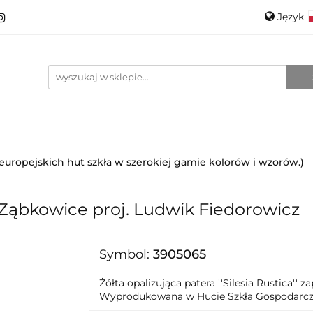
Język
roducenci
Projektanci
Szkło
Ceramika
Pols
Kontakt
O mnie
Promo
Engli
anci
Szkło
Ceramika
Nowości
Katalogi
i europejskich hut szkła w szerokiej gamie kolorów i wzorów.)
G Ząbkowice proj. Ludwik Fiedorowicz
Symbol:
3905065
Żółta opalizująca patera ''Silesia Rustica''
Wyprodukowana w Hucie Szkła Gospodarcze