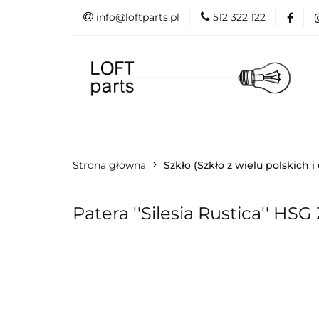
info@loftparts.pl
512 322 122
Kategorie
P
Katalogi
Blog
Kategorie
Producenci
Projekt
Strona główna
Promo
Szkło (Szkło z wielu polskich 
Patera ''Silesia Rustica'' HS