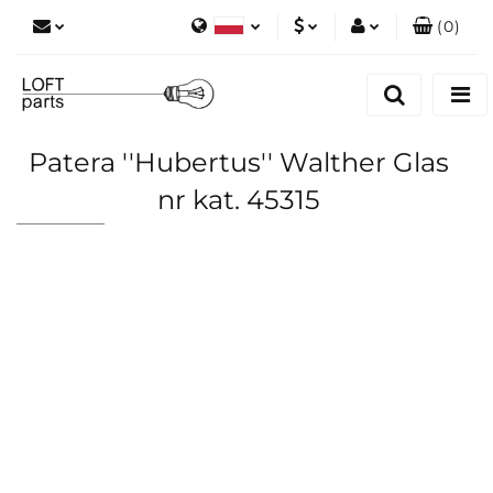
(
0
)
Polski
PLN
Zaloguj się
English
Zarejestruj się
EUR
Dodaj zgłoszenie
Patera ''Hubertus'' Walther Glas
Zgody cookies
nr kat. 45315