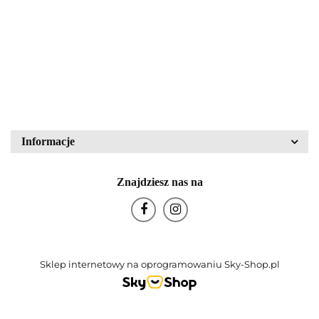
43836
PZO Warszawa
80.00
340.00
Block Crystal
Bohemia Glas
Informacje
Znajdziesz nas na
Bohemia Porcelán
Sklep internetowy na oprogramowaniu Sky-Shop.pl