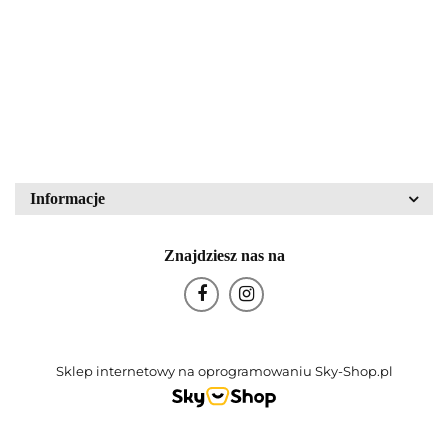
43836
PZO Warszawa
80.00
340.00
Block Crystal
Bohemia Glas
Informacje
Znajdziesz nas na
Bohemia Porcelán
Sklep internetowy na oprogramowaniu Sky-Shop.pl