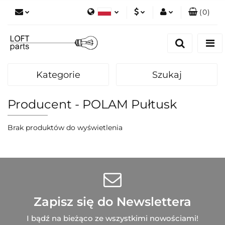
(
0
)
Polski
PLN
Zaloguj się
English
Zarejestruj się
EUR
Dodaj zgłoszenie
Kategorie
Szukaj
Zgody cookies
Producent - POLAM Pułtusk
Brak produktów do wyświetlenia
Zapisz się do Newslettera
I bądź na bieżąco ze wszystkimi nowościami!