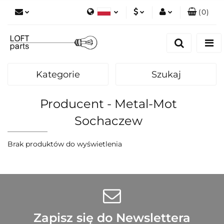
(
0
)
Polski
PLN
Zaloguj się
English
Zarejestruj się
EUR
Dodaj zgłoszenie
Kategorie
Szukaj
Zgody cookies
Producent - Metal-Mot
Sochaczew
Brak produktów do wyświetlenia
Zapisz się do Newslettera