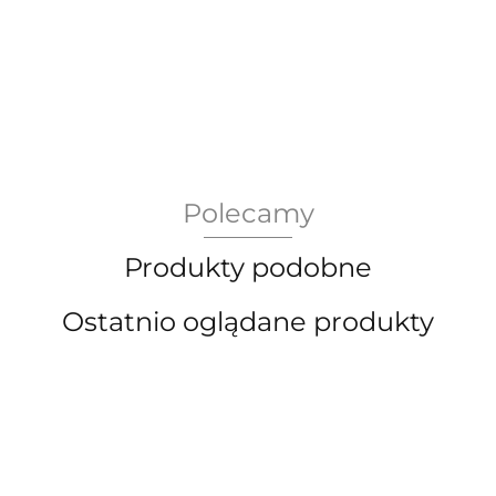
AEG Union Wien
Polecamy
Bergdala Glasbruk
Produkty podobne
Ostatnio oglądane produkty
Bernsdorf Glashute