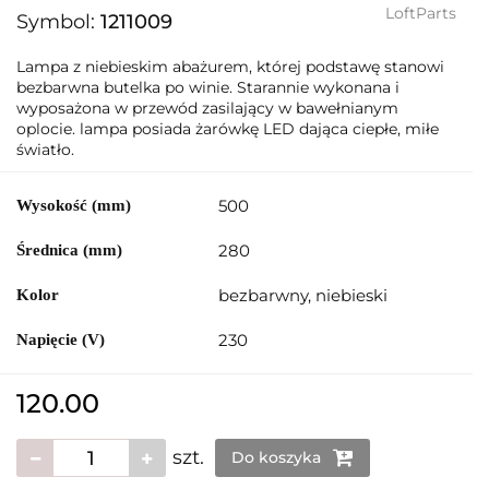
LoftParts
Symbol:
1211009
Lampa z niebieskim abażurem, której podstawę stanowi
bezbarwna butelka po winie. Starannie wykonana i
wyposażona w przewód zasilający w bawełnianym
oplocie. lampa posiada żarówkę LED dająca ciepłe, miłe
światło.
500
Wysokość (mm)
280
Średnica (mm)
bezbarwny, niebieski
Kolor
230
Napięcie (V)
120.00
szt.
Do koszyka