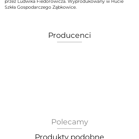
przez Ludwika Fiedorowicza. Wyprodukowany w Hucie
Szkła Gospodarczego Ząbkowice.
Producenci
AEG Union Wien
Polecamy
Bergdala Glasbruk
Produkty podobne