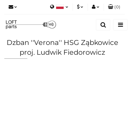
(
0
)
Polski
PLN
Zaloguj się
English
Zarejestruj się
EUR
Dodaj zgłoszenie
Dzban ''Verona'' HSG Ząbkowice
Zgody cookies
proj. Ludwik Fiedorowicz