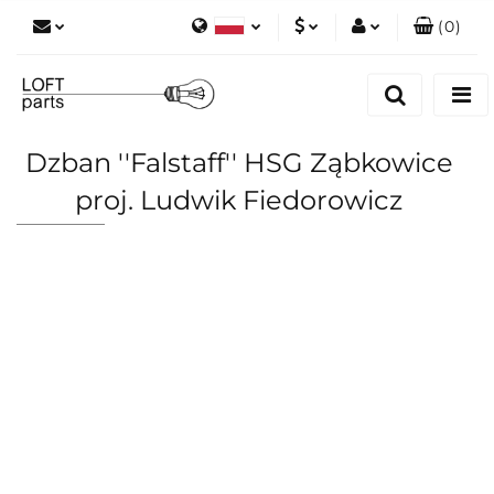
(
0
)
Polski
PLN
Zaloguj się
English
Zarejestruj się
EUR
Dodaj zgłoszenie
Dzban ''Falstaff'' HSG Ząbkowice
Zgody cookies
proj. Ludwik Fiedorowicz