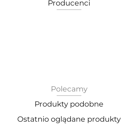
Producenci
AEG Union Wien
Polecamy
Bergdala Glasbruk
Produkty podobne
Ostatnio oglądane produkty
Bernsdorf Glashute