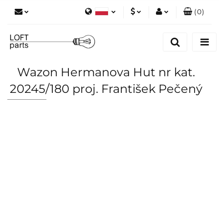
(
0
)
Polski
PLN
Zaloguj się
English
Zarejestruj się
EUR
Dodaj zgłoszenie
Wazon Hermanova Hut nr kat.
Zgody cookies
20245/180 proj. František Pečený