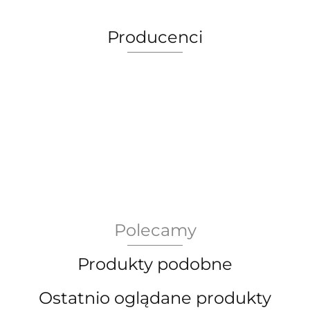
Producenci
AEG Union Wien
Polecamy
Bergdala Glasbruk
Produkty podobne
Ostatnio oglądane produkty