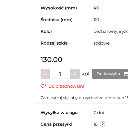
Wysokość (mm)
40
Średnica (mm)
110
Kolor
bezbarwny, iry
Rodzaj szkła
sodowe
130.00
kpl
Do koszyka
Do przechowalni
Zarejestruj się, aby otrzymać za ten zakup 
Wysyłka w ciągu
7 dni
Cena przesyłki
18