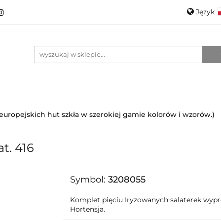
Język
roducenci
Projektanci
Szkło
Ceramika
Pols
Kontakt
O mnie
Promo
Engli
anci
Szkło
Ceramika
Nowości
Katalogi
i europejskich hut szkła w szerokiej gamie kolorów i wzorów.)
t. 416
Symbol:
3208055
Komplet pięciu Iryzowanych salaterek wy
Hortensja.