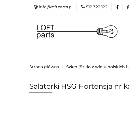
info@loftparts.pl
512 322 122
Kategorie
P
Katalogi
Blog
Kategorie
Producenci
Projekt
Strona główna
Promo
Szkło (Szkło z wielu polskich 
Salaterki HSG Hortensja nr ka