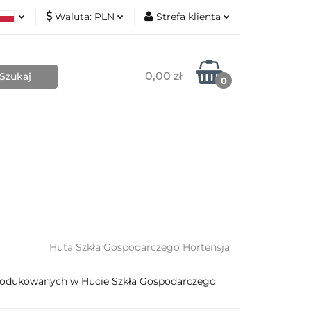
Waluta:
PLN
Strefa klienta
Nowości
ki
PLN
Zaloguj się
sh
EUR
Zarejestruj się
0,00 zł
0
Dodaj zgłoszenie
Zgody cookies
Blog
Kontakt
O mnie
Huta Szkła Gospodarczego Hortensja
produkowanych w Hucie Szkła Gospodarczego