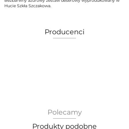
Bezbarwny ażurowy zestaw deserowy wyprodukowany w
Hucie Szkła Szczakowa.
Producenci
AEG Union Wien
Polecamy
Bergdala Glasbruk
Produkty podobne