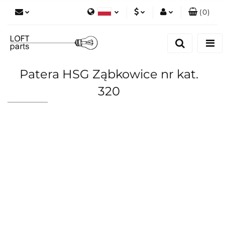
(
0
)
Polski
PLN
Zaloguj się
English
Zarejestruj się
EUR
Dodaj zgłoszenie
Patera HSG Ząbkowice nr kat.
Zgody cookies
320