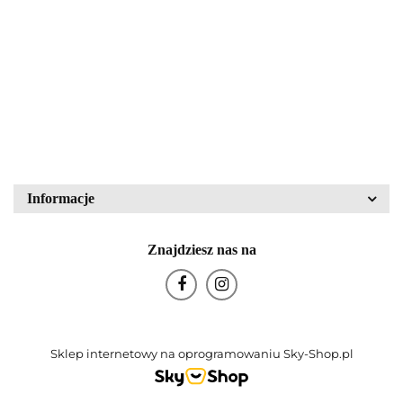
Walther Glas nr kat.
mikroskopowa LM15
43836
PZO Warszawa
80.00
340.00
Block Crystal
Bohemia Glas
Informacje
Znajdziesz nas na
Bohemia Porcelán
Sklep internetowy na oprogramowaniu Sky-Shop.pl