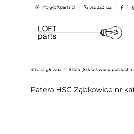
info@loftparts.pl
512 322 122
Kategorie
P
Katalogi
Blog
Kategorie
Producenci
Projekt
Strona główna
Promo
Szkło (Szkło z wielu polskich 
Patera HSG Ząbkowice nr kat