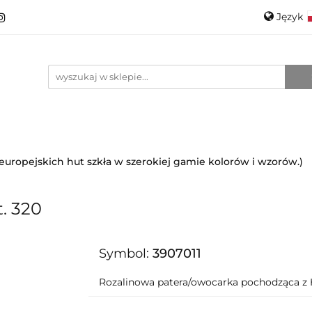
Język
roducenci
Projektanci
Szkło
Ceramika
Pols
Kontakt
O mnie
Promo
Engli
anci
Szkło
Ceramika
Nowości
Katalogi
i europejskich hut szkła w szerokiej gamie kolorów i wzorów.)
. 320
Symbol:
3907011
Rozalinowa patera/owocarka pochodząca z 