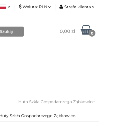
Waluta:
PLN
Strefa klienta
Nowości
ki
PLN
Zaloguj się
sh
EUR
Zarejestruj się
0,00 zł
0
Dodaj zgłoszenie
Zgody cookies
Blog
Kontakt
O mnie
Huta Szkła Gospodarczego Ząbkowice
Huty Szkła Gospodarczego Ząbkowice.