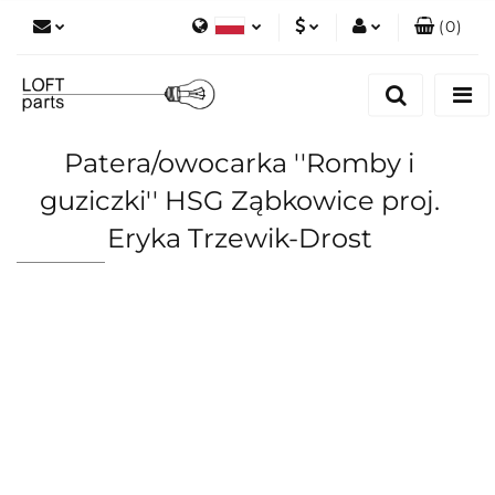
(
0
)
Polski
PLN
Zaloguj się
English
Zarejestruj się
EUR
Dodaj zgłoszenie
Patera/owocarka ''Romby i
Zgody cookies
guziczki'' HSG Ząbkowice proj.
Eryka Trzewik-Drost