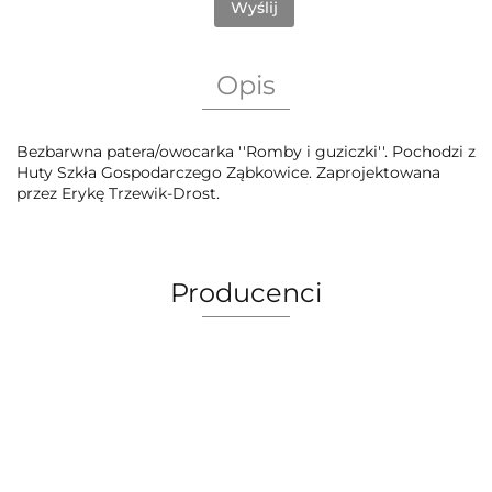
Wyślij
Opis
Bezbarwna patera/owocarka ''Romby i guziczki''. Pochodzi z
Huty Szkła Gospodarczego Ząbkowice. Zaprojektowana
przez Erykę Trzewik-Drost.
Producenci
AEG Union Wien