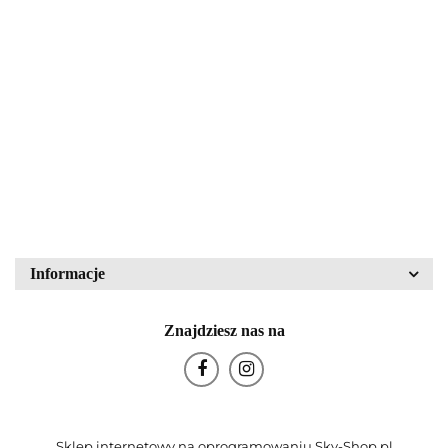
Patera ''Sigrid''
Lampa
Walther Glas nr kat.
mikroskopowa LM15
43836
PZO Warszawa
80.00
340.00
Block Crystal
Bohemia Glas
Informacje
Znajdziesz nas na
Bohemia Porcelán
Sklep internetowy na oprogramowaniu Sky-Shop.pl