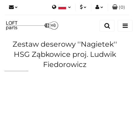
(
0
)
Polski
PLN
Zaloguj się
English
Zarejestruj się
EUR
Dodaj zgłoszenie
Zestaw deserowy ''Nagietek''
Zgody cookies
HSG Ząbkowice proj. Ludwik
Fiedorowicz