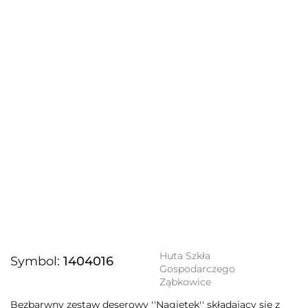
Huta Szkła
Symbol:
1404016
Gospodarczego
Ząbkowice
Bezbarwny zestaw deserowy ''Nagietek'' składający się z