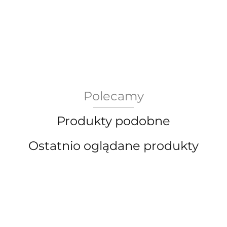
AEG Union Wien
Polecamy
Bergdala Glasbruk
Produkty podobne
Ostatnio oglądane produkty
Bernsdorf Glashute