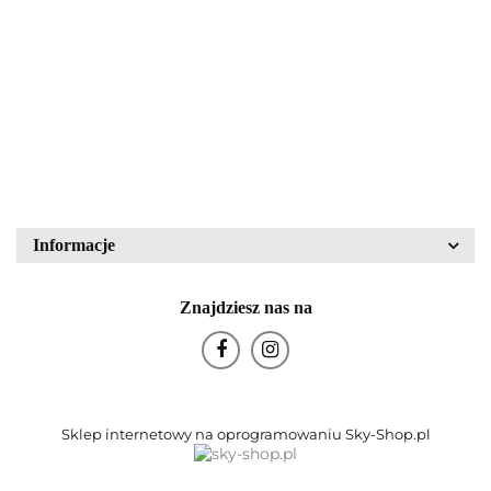
Walther Glas nr kat.
mikroskopowa LM15
43836
PZO Warszawa
80.00
340.00
Block Crystal
Bohemia Glas
Informacje
Znajdziesz nas na
Bohemia Porcelán
Sklep internetowy na oprogramowaniu Sky-Shop.pl