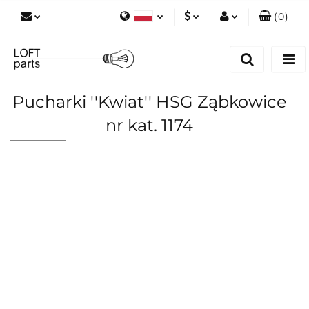
(
0
)
Polski
PLN
Zaloguj się
English
Zarejestruj się
EUR
Dodaj zgłoszenie
Pucharki ''Kwiat'' HSG Ząbkowice
Zgody cookies
nr kat. 1174