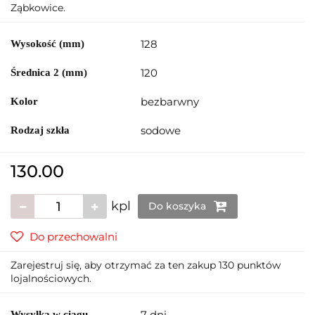
Ząbkowice.
128
Wysokość (mm)
120
Średnica 2 (mm)
bezbarwny
Kolor
sodowe
Rodzaj szkła
130.00
kpl
Do koszyka
Do przechowalni
Zarejestruj się, aby otrzymać za ten zakup 130 punktów
lojalnościowych.
7 dni
Wysyłka w ciągu