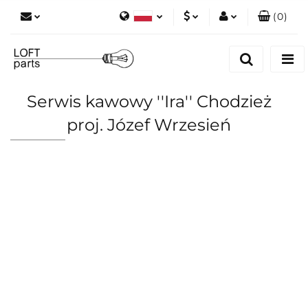
(
0
)
Polski
PLN
Zaloguj się
English
Zarejestruj się
EUR
Dodaj zgłoszenie
Serwis kawowy ''Ira'' Chodzież
Zgody cookies
proj. Józef Wrzesień