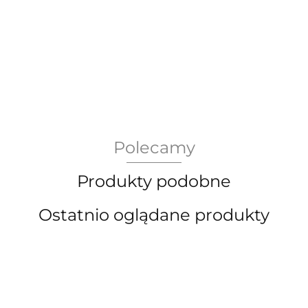
AEG Union Wien
Polecamy
Bergdala Glasbruk
Produkty podobne
Ostatnio oglądane produkty
Bernsdorf Glashute