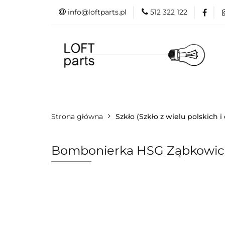
info@loftparts.pl
512 322 122
Kategorie
P
Katalogi
Blog
Kategorie
Producenci
Projekt
Strona główna
Promo
Szkło (Szkło z wielu polskich 
Bombonierka HSG Ząbkowice