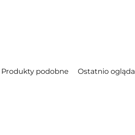
AEG Union Wien
Produkty podobne
Ostatnio ogląd
Bergdala Glasbruk
Bernsdorf Glashute