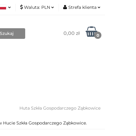
Waluta:
PLN
Strefa klienta
Nowości
ki
PLN
Zaloguj się
sh
EUR
Zarejestruj się
0,00 zł
0
Dodaj zgłoszenie
Zgody cookies
Blog
Kontakt
O mnie
Huta Szkła Gospodarczego Ząbkowice
Hucie Szkła Gospodarczego Ząbkowice.