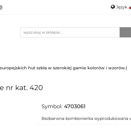
Język
roducenci
Projektanci
Szkło
Ceramika
Pols
Kontakt
O mnie
Promo
Engli
anci
Szkło
Ceramika
Nowości
Katalogi
i europejskich hut szkła w szerokiej gamie kolorów i wzorów.)
 nr kat. 420
Symbol:
4703061
Bezbarwna bombonierka wyprodukowana w 