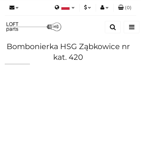
(
0
)
Polski
PLN
Zaloguj się
English
Zarejestruj się
EUR
Dodaj zgłoszenie
Bombonierka HSG Ząbkowice nr
Zgody cookies
kat. 420