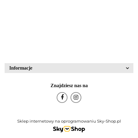
Walther Glas nr kat.
mikroskopowa LM15
43836
PZO Warszawa
80.00
340.00
Block Crystal
Bohemia Glas
Informacje
Znajdziesz nas na
Bohemia Porcelán
Sklep internetowy na oprogramowaniu Sky-Shop.pl