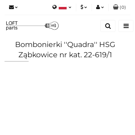
(
0
)
Polski
PLN
Zaloguj się
English
Zarejestruj się
EUR
Dodaj zgłoszenie
Bombonierki ''Quadra'' HSG
Zgody cookies
Ząbkowice nr kat. 22-619/1