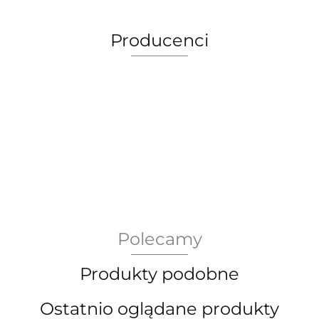
Producenci
AEG Union Wien
Polecamy
Bergdala Glasbruk
Produkty podobne
Ostatnio oglądane produkty