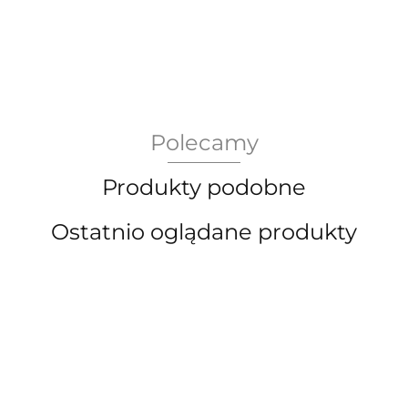
AEG Union Wien
Polecamy
Bergdala Glasbruk
Produkty podobne
Ostatnio oglądane produkty
Bernsdorf Glashute