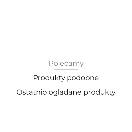
AEG Union Wien
Polecamy
Bergdala Glasbruk
Produkty podobne
Ostatnio oglądane produkty
Bernsdorf Glashute