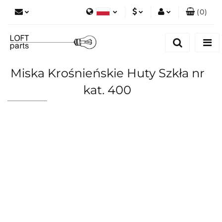
(
0
)
Polski
PLN
Zaloguj się
English
Zarejestruj się
EUR
Dodaj zgłoszenie
Miska Krośnieńskie Huty Szkła nr
Zgody cookies
kat. 400