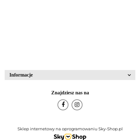
Lampa
Walther Glas nr kat.
mikroskopowa LM15
43836
PZO Warszawa
80.00
340.00
Block Crystal
Bohemia Glas
Informacje
Znajdziesz nas na
Bohemia Porcelán
Sklep internetowy na oprogramowaniu Sky-Shop.pl