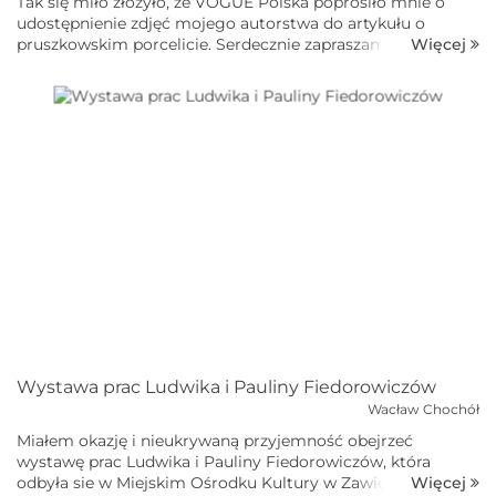
Tak się miło złożyło, ze VOGUE Polska poprosiło mnie o
udostępnienie zdjęć mojego autorstwa do artykułu o
Więcej
pruszkowskim porcelicie. Serdecznie zapraszam do
zapoznania się z tym artykułem.Zakłady Porcelitu
Stołowego Pruszków...
Wystawa prac Ludwika i Pauliny Fiedorowiczów
Wacław Chochół
Miałem okazję i nieukrywaną przyjemność obejrzeć
wystawę prac Ludwika i Pauliny Fiedorowiczów, która
Więcej
odbyła sie w Miejskim Ośrodku Kultury w Zawierciu.