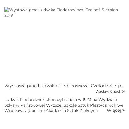
Ekspozycja zaaranżowana w ciekawy sposób; obrazy Pauliny
były tłem dla prac Ludwik...
Wystawa prac Ludwika Fiedorowicza. Czeladź Sierpień 2019.
Wacław Chochół
Ludwik Fiedorowicz ukończył studia w 1973 na Wydziale
Szkła w Państwowej Wyższej Szkole Sztuk Plastycznych we
Więcej
Wrocławiu (obecnie Akademia Sztuk Pięknych im.
Eugeniusza Gepperta). W 1974 współpracował z Hutą Szkła
Gospodarczego „Hortensja&rdqu...