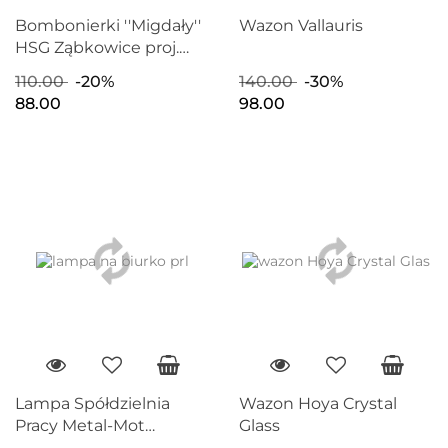
Bombonierki ''Migdały''
Wazon Vallauris
HSG Ząbkowice proj.
Eryka Trzewik-Drost
110.00
-20%
140.00
-30%
88.00
98.00
Lampa Spółdzielnia
Wazon Hoya Crystal
Pracy Metal-Mot
Glass
Sochaczew